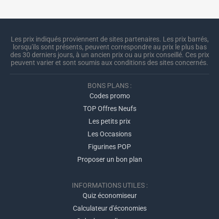
Les prix indiqués proviennent de sites partenaires. Les prix barrés,
lorsqu'ils sont présents, peuvent correspondre au prix le plus bas
des 30 derniers jours, à un ancien prix ou au prix conseillé. Ces prix
peuvent varier et sont soumis aux conditions des sites concernés.
BONS PLANS :
Codes promo
TOP Offres Neufs
Les petits prix
Les Occasions
Figurines POP
Proposer un bon plan
INFORMATIONS UTILES :
Quiz économiseur
Calculateur d'économies