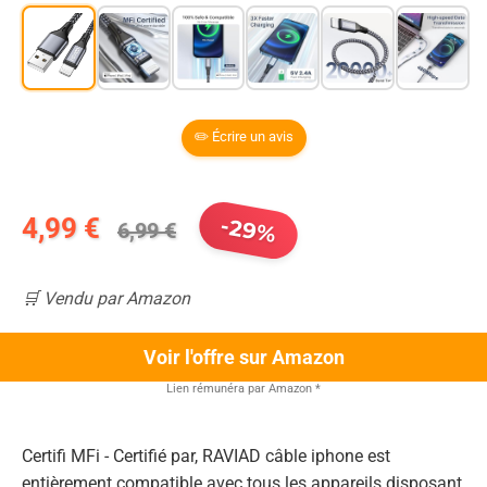
✏️ Écrire un avis
4,99 €
-29%
6,99 €
🛒 Vendu par Amazon
Voir l'offre sur Amazon
Lien rémunéra par Amazon
*
Certifi MFi - Certifié par, RAVIAD câble iphone est
entièrement compatible avec tous les appareils disposant