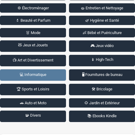
⚙️ Électroménager
🧽 Entretien et Nettoyage
💄 Beauté et Parfum
🌿 Hygiène et Santé
👗 Mode
👶 Bébé et Puériculture
🧸 Jeux et Jouets
🎮 Jeux vidéo
📱 High-Tech
📺 Art et Divertissement
💻 Informatique
🖥️ Fournitures de bureau
🏆 Sports et Loisirs
🛠️ Bricolage
🚗 Auto et Moto
🌻 Jardin et Extérieur
🧩 Divers
📚 Ebooks Kindle