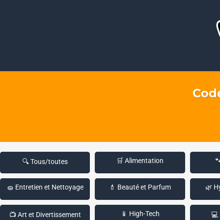
Code
🛒 Alimentation

🔍 Tous/toutes
🧽 Entretien et Nettoyage
💄 Beauté et Parfum
🌿 H
📱 High-Tech
📺 Art et Divertissement
💻