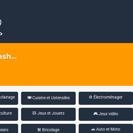
sh...
Éclairage
⚙️ Électroménager
🍽️ Cuisine et Ustensiles
culture
🧸 Jeux et Jouets
🎮 Jeux vidéo
🚗 Auto et Moto
isirs
🛠️ Bricolage