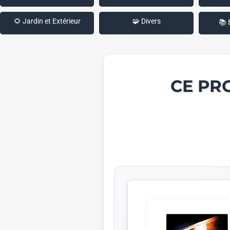
🌻 Jardin et Extérieur
🧩 Divers
📚 
CE PR