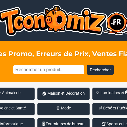
s Promo, Erreurs de Prix, Ventes Fla
Rechercher
 Animalerie
💡 Luminaires et 
🏠 Maison et Décoration
ygiène et Santé
👗 Mode
👶 Bébé et Puéri
 Informatique
🖥️ Fournitures de bureau
🏆 Sports et Lo