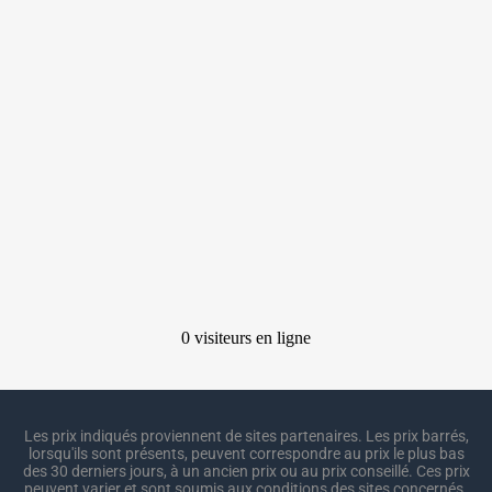
Les prix indiqués proviennent de sites partenaires. Les prix barrés,
lorsqu'ils sont présents, peuvent correspondre au prix le plus bas
des 30 derniers jours, à un ancien prix ou au prix conseillé. Ces prix
peuvent varier et sont soumis aux conditions des sites concernés.