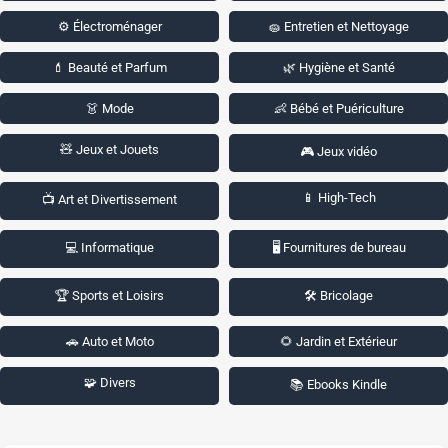
⚙️ Électroménager
🧽 Entretien et Nettoyage
💄 Beauté et Parfum
🌿 Hygiène et Santé
👗 Mode
👶 Bébé et Puériculture
🧸 Jeux et Jouets
🎮 Jeux vidéo
📱 High-Tech
📺 Art et Divertissement
💻 Informatique
🖥️ Fournitures de bureau
🏆 Sports et Loisirs
🛠️ Bricolage
🚗 Auto et Moto
🌻 Jardin et Extérieur
🧩 Divers
📚 Ebooks Kindle