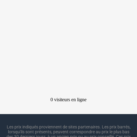
Les prix indiqués proviennent de sites partenaires. Les prix barrés,
lorsqu'ils sont présents, peuvent correspondre au prix le plus bas
des 30 derniers jours, à un ancien prix ou au prix conseillé. Ces prix