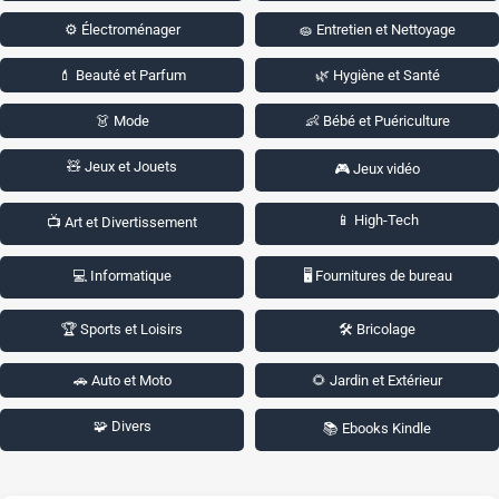
⚙️ Électroménager
🧽 Entretien et Nettoyage
💄 Beauté et Parfum
🌿 Hygiène et Santé
👗 Mode
👶 Bébé et Puériculture
🧸 Jeux et Jouets
🎮 Jeux vidéo
📱 High-Tech
📺 Art et Divertissement
💻 Informatique
🖥️ Fournitures de bureau
🏆 Sports et Loisirs
🛠️ Bricolage
🚗 Auto et Moto
🌻 Jardin et Extérieur
🧩 Divers
📚 Ebooks Kindle