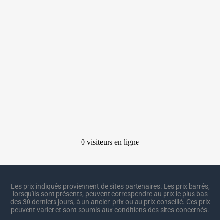
Les prix indiqués proviennent de sites partenaires. Les prix barrés,
lorsqu'ils sont présents, peuvent correspondre au prix le plus bas
des 30 derniers jours, à un ancien prix ou au prix conseillé. Ces prix
peuvent varier et sont soumis aux conditions des sites concernés.