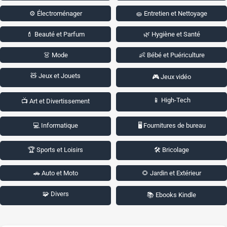
⚙️ Électroménager
🧽 Entretien et Nettoyage
💄 Beauté et Parfum
🌿 Hygiène et Santé
👗 Mode
👶 Bébé et Puériculture
🧸 Jeux et Jouets
🎮 Jeux vidéo
📱 High-Tech
📺 Art et Divertissement
💻 Informatique
🖥️ Fournitures de bureau
🏆 Sports et Loisirs
🛠️ Bricolage
🚗 Auto et Moto
🌻 Jardin et Extérieur
🧩 Divers
📚 Ebooks Kindle