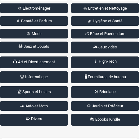
⚙️ Électroménager
🧽 Entretien et Nettoyage
💄 Beauté et Parfum
🌿 Hygiène et Santé
👗 Mode
👶 Bébé et Puériculture
🧸 Jeux et Jouets
🎮 Jeux vidéo
📱 High-Tech
📺 Art et Divertissement
💻 Informatique
🖥️ Fournitures de bureau
🏆 Sports et Loisirs
🛠️ Bricolage
🚗 Auto et Moto
🌻 Jardin et Extérieur
🧩 Divers
📚 Ebooks Kindle