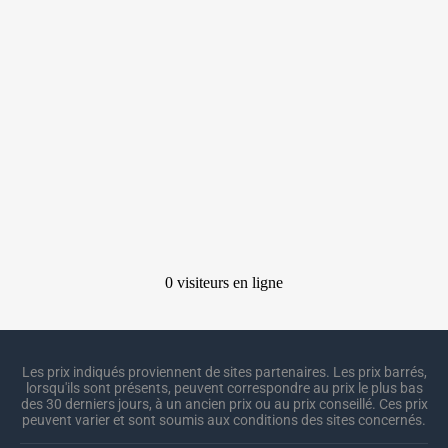
Les prix indiqués proviennent de sites partenaires. Les prix barrés,
lorsqu'ils sont présents, peuvent correspondre au prix le plus bas
des 30 derniers jours, à un ancien prix ou au prix conseillé. Ces prix
peuvent varier et sont soumis aux conditions des sites concernés.