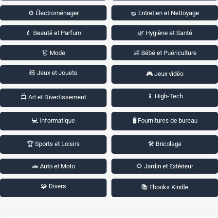
⚙️ Électroménager
🧽 Entretien et Nettoyage
💄 Beauté et Parfum
🌿 Hygiène et Santé
👗 Mode
👶 Bébé et Puériculture
🧸 Jeux et Jouets
🎮 Jeux vidéo
📱 High-Tech
📺 Art et Divertissement
💻 Informatique
🖥️ Fournitures de bureau
🏆 Sports et Loisirs
🛠️ Bricolage
🚗 Auto et Moto
🌻 Jardin et Extérieur
🧩 Divers
📚 Ebooks Kindle