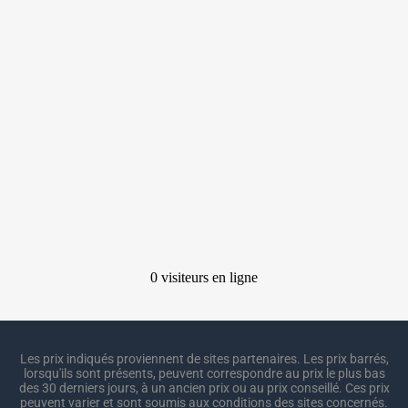
Les prix indiqués proviennent de sites partenaires. Les prix barrés,
lorsqu'ils sont présents, peuvent correspondre au prix le plus bas
des 30 derniers jours, à un ancien prix ou au prix conseillé. Ces prix
peuvent varier et sont soumis aux conditions des sites concernés.