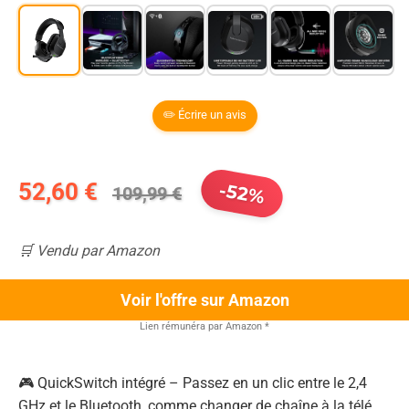
✏️ Écrire un avis
52,60 €
-52%
109,99 €
🛒 Vendu par Amazon
Voir l'offre sur Amazon
Lien rémunéra par Amazon
*
🎮 QuickSwitch intégré – Passez en un clic entre le 2,4
GHz et le Bluetooth, comme changer de chaîne à la télé.