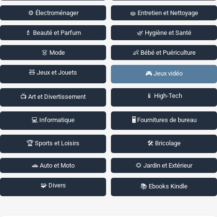
⚙️ Électroménager
🧽 Entretien et Nettoyage
💄 Beauté et Parfum
🌿 Hygiène et Santé
👗 Mode
👶 Bébé et Puériculture
🧸 Jeux et Jouets
🎮 Jeux vidéo
📱 High-Tech
📺 Art et Divertissement
💻 Informatique
🖥️ Fournitures de bureau
🏆 Sports et Loisirs
🛠️ Bricolage
🚗 Auto et Moto
🌻 Jardin et Extérieur
🧩 Divers
📚 Ebooks Kindle