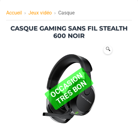
Accueil
Jeux vidéo
Casque
CASQUE GAMING SANS FIL STEALTH
600 NOIR
🔍
O
C
C
A
I
O
N
T
R
E
S
B
O
S
N