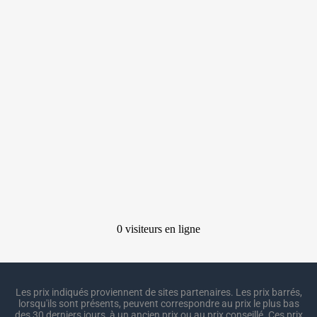
Les prix indiqués proviennent de sites partenaires. Les prix barrés,
lorsqu'ils sont présents, peuvent correspondre au prix le plus bas
des 30 derniers jours, à un ancien prix ou au prix conseillé. Ces prix