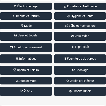
⚙️ Électroménager
🧽 Entretien et Nettoyage
💄 Beauté et Parfum
🌿 Hygiène et Santé
👗 Mode
👶 Bébé et Puériculture
🧸 Jeux et Jouets
🎮 Jeux vidéo
📱 High-Tech
📺 Art et Divertissement
💻 Informatique
🖥️ Fournitures de bureau
🏆 Sports et Loisirs
🛠️ Bricolage
🚗 Auto et Moto
🌻 Jardin et Extérieur
🧩 Divers
📚 Ebooks Kindle