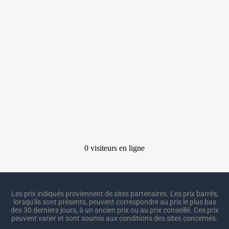
Les prix indiqués proviennent de sites partenaires. Les prix barrés,
lorsqu'ils sont présents, peuvent correspondre au prix le plus bas
des 30 derniers jours, à un ancien prix ou au prix conseillé. Ces prix
peuvent varier et sont soumis aux conditions des sites concernés.