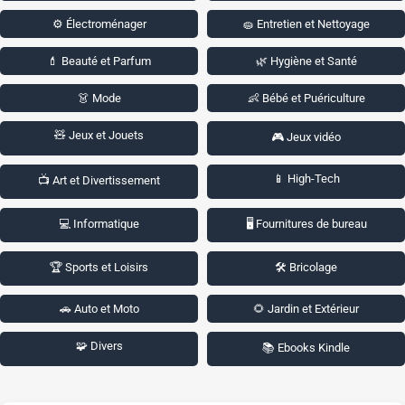
⚙️ Électroménager
🧽 Entretien et Nettoyage
💄 Beauté et Parfum
🌿 Hygiène et Santé
👗 Mode
👶 Bébé et Puériculture
🧸 Jeux et Jouets
🎮 Jeux vidéo
📱 High-Tech
📺 Art et Divertissement
💻 Informatique
🖥️ Fournitures de bureau
🏆 Sports et Loisirs
🛠️ Bricolage
🚗 Auto et Moto
🌻 Jardin et Extérieur
🧩 Divers
📚 Ebooks Kindle