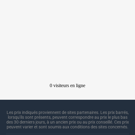
Les prix indiqués proviennent de sites partenaires. Les prix barrés,
lorsqu'ils sont présents, peuvent correspondre au prix le plus bas
des 30 derniers jours, à un ancien prix ou au prix conseillé. Ces prix
peuvent varier et sont soumis aux conditions des sites concernés.