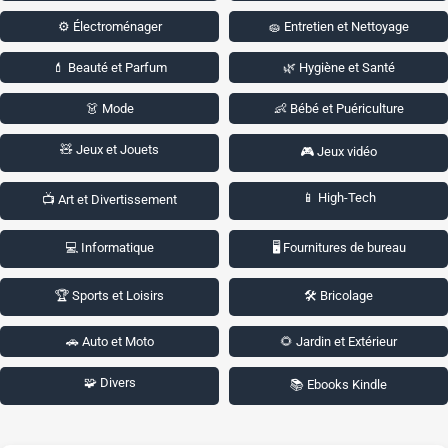
⚙️ Électroménager
🧽 Entretien et Nettoyage
💄 Beauté et Parfum
🌿 Hygiène et Santé
👗 Mode
👶 Bébé et Puériculture
🧸 Jeux et Jouets
🎮 Jeux vidéo
📱 High-Tech
📺 Art et Divertissement
💻 Informatique
🖥️ Fournitures de bureau
🏆 Sports et Loisirs
🛠️ Bricolage
🚗 Auto et Moto
🌻 Jardin et Extérieur
🧩 Divers
📚 Ebooks Kindle