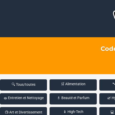
Code
🛒 Alimentation

🔍 Tous/toutes
🧽 Entretien et Nettoyage
💄 Beauté et Parfum
🌿 H
📱 High-Tech
📺 Art et Divertissement
💻