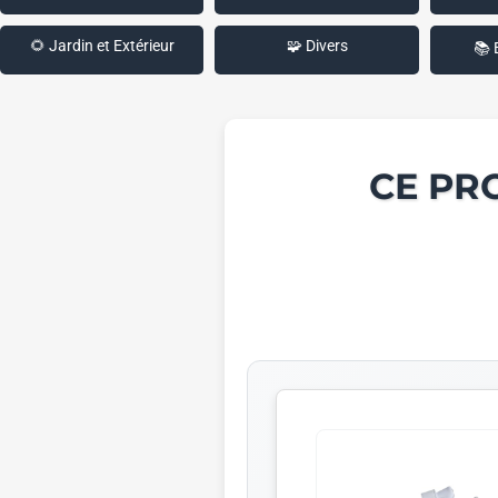
🌻 Jardin et Extérieur
🧩 Divers
📚 
CE PR