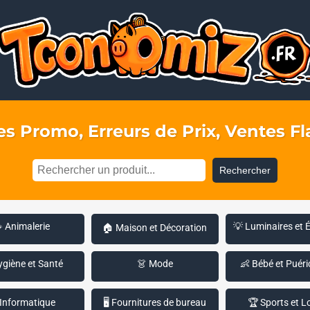
s Promo, Erreurs de Prix, Ventes Fla
Rechercher
 Animalerie
💡 Luminaires et 
🏠 Maison et Décoration
ygiène et Santé
👗 Mode
👶 Bébé et Puéri
 Informatique
🖥️ Fournitures de bureau
🏆 Sports et Lo