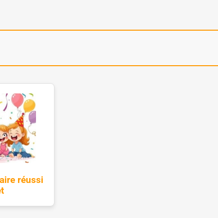
aire réussi
t