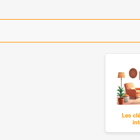
Les cl
in