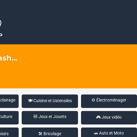
sh...
Éclairage
⚙️ Électroménager
🍽️ Cuisine et Ustensiles
culture
🧸 Jeux et Jouets
🎮 Jeux vidéo
🚗 Auto et Moto
isirs
🛠️ Bricolage