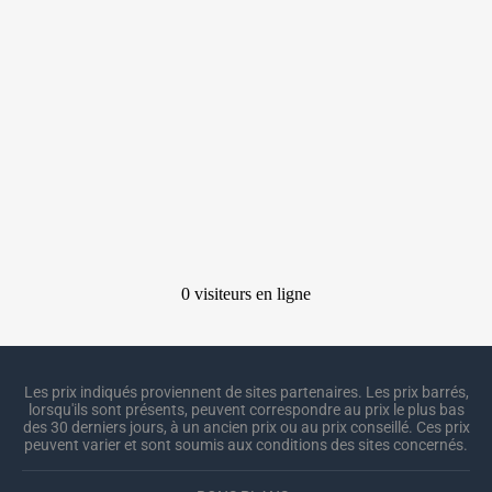
Les prix indiqués proviennent de sites partenaires. Les prix barrés,
lorsqu'ils sont présents, peuvent correspondre au prix le plus bas
des 30 derniers jours, à un ancien prix ou au prix conseillé. Ces prix
peuvent varier et sont soumis aux conditions des sites concernés.