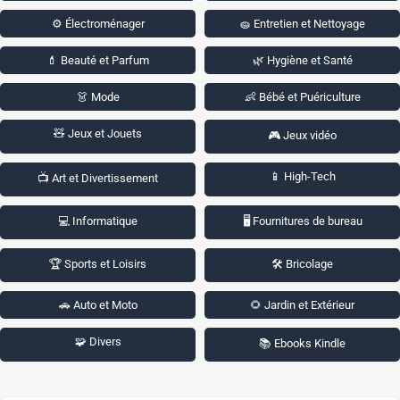
⚙️ Électroménager
🧽 Entretien et Nettoyage
💄 Beauté et Parfum
🌿 Hygiène et Santé
👗 Mode
👶 Bébé et Puériculture
🧸 Jeux et Jouets
🎮 Jeux vidéo
📱 High-Tech
📺 Art et Divertissement
💻 Informatique
🖥️ Fournitures de bureau
🏆 Sports et Loisirs
🛠️ Bricolage
🚗 Auto et Moto
🌻 Jardin et Extérieur
🧩 Divers
📚 Ebooks Kindle