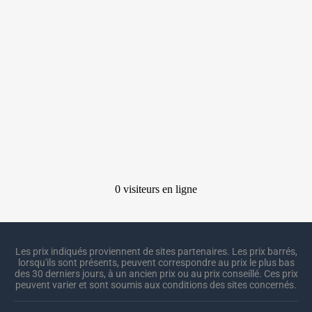
Les prix indiqués proviennent de sites partenaires. Les prix barrés,
lorsqu'ils sont présents, peuvent correspondre au prix le plus bas
des 30 derniers jours, à un ancien prix ou au prix conseillé. Ces prix
peuvent varier et sont soumis aux conditions des sites concernés.