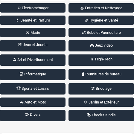
⚙️ Électroménager
🧽 Entretien et Nettoyage
💄 Beauté et Parfum
🌿 Hygiène et Santé
👗 Mode
👶 Bébé et Puériculture
🧸 Jeux et Jouets
🎮 Jeux vidéo
📱 High-Tech
📺 Art et Divertissement
💻 Informatique
🖥️ Fournitures de bureau
🏆 Sports et Loisirs
🛠️ Bricolage
🚗 Auto et Moto
🌻 Jardin et Extérieur
🧩 Divers
📚 Ebooks Kindle