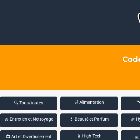
Code
🛒 Alimentation

🔍 Tous/toutes
🧽 Entretien et Nettoyage
💄 Beauté et Parfum
🌿 H
📱 High-Tech
📺 Art et Divertissement
💻