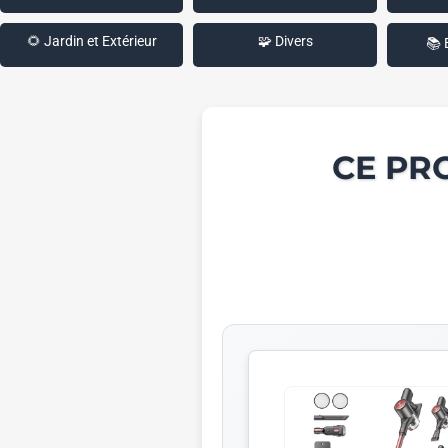
🌻 Jardin et Extérieur
🧩 Divers
📚 
CE PR