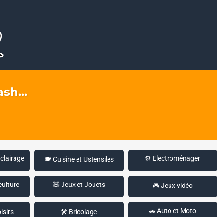
sh...
Éclairage
⚙️ Électroménager
🍽️ Cuisine et Ustensiles
culture
🧸 Jeux et Jouets
🎮 Jeux vidéo
🚗 Auto et Moto
isirs
🛠️ Bricolage