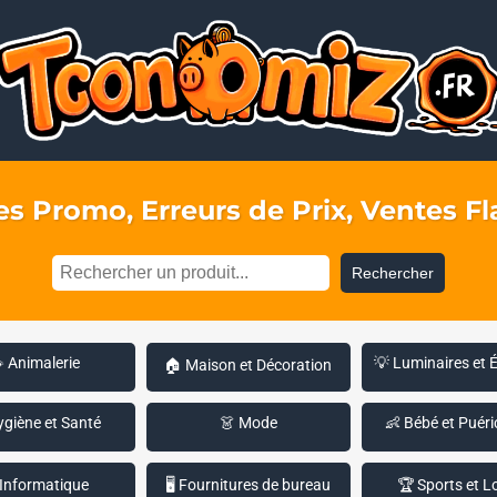
s Promo, Erreurs de Prix, Ventes Fla
Rechercher
 Animalerie
💡 Luminaires et 
🏠 Maison et Décoration
ygiène et Santé
👗 Mode
👶 Bébé et Puéri
 Informatique
🖥️ Fournitures de bureau
🏆 Sports et Lo