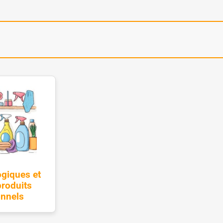
ogiques et
roduits
onnels