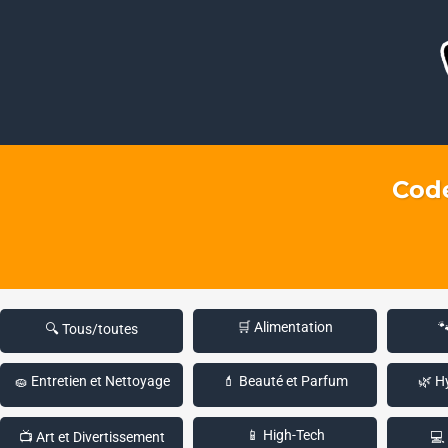
Code
🛒 Alimentation

🔍 Tous/toutes
🧽 Entretien et Nettoyage
💄 Beauté et Parfum
🌿 H
📱 High-Tech
📺 Art et Divertissement
💻