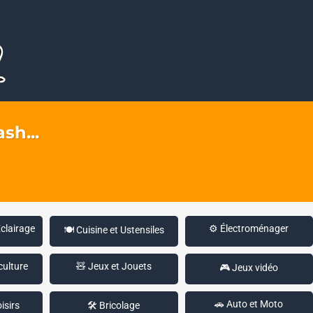
sh...
Éclairage
⚙️ Électroménager
🍽️ Cuisine et Ustensiles
culture
🧸 Jeux et Jouets
🎮 Jeux vidéo
🚗 Auto et Moto
isirs
🛠️ Bricolage