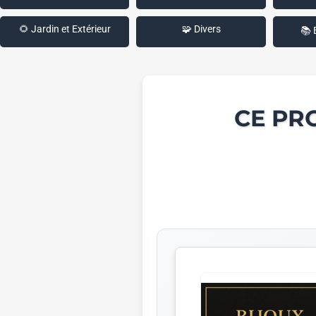
🌻 Jardin et Extérieur
🧩 Divers
📚 
CE PR