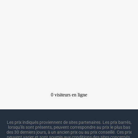
Les prix indiqués proviennent de sites partenaires. Les prix barrés,
lorsqu'ils sont présents, peuvent correspondre au prix le plus bas
des 30 derniers jours, à un ancien prix ou au prix conseillé. Ces prix
peuvent varier et sont soumis aux conditions des sites concernés.