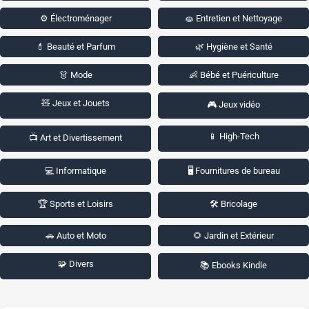
⚙️ Électroménager
🧽 Entretien et Nettoyage
💄 Beauté et Parfum
🌿 Hygiène et Santé
👗 Mode
👶 Bébé et Puériculture
🧸 Jeux et Jouets
🎮 Jeux vidéo
📱 High-Tech
📺 Art et Divertissement
💻 Informatique
🖥️ Fournitures de bureau
🏆 Sports et Loisirs
🛠️ Bricolage
🚗 Auto et Moto
🌻 Jardin et Extérieur
🧩 Divers
📚 Ebooks Kindle