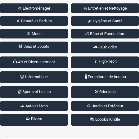
⚙️ Électroménager
🧽 Entretien et Nettoyage
💄 Beauté et Parfum
🌿 Hygiène et Santé
👗 Mode
👶 Bébé et Puériculture
🧸 Jeux et Jouets
🎮 Jeux vidéo
📱 High-Tech
📺 Art et Divertissement
💻 Informatique
🖥️ Fournitures de bureau
🏆 Sports et Loisirs
🛠️ Bricolage
🚗 Auto et Moto
🌻 Jardin et Extérieur
🧩 Divers
📚 Ebooks Kindle