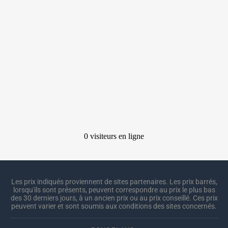
Les prix indiqués proviennent de sites partenaires. Les prix barrés,
lorsqu'ils sont présents, peuvent correspondre au prix le plus bas
des 30 derniers jours, à un ancien prix ou au prix conseillé. Ces prix
peuvent varier et sont soumis aux conditions des sites concernés.