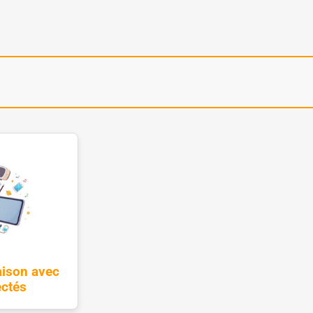
aison avec
ectés