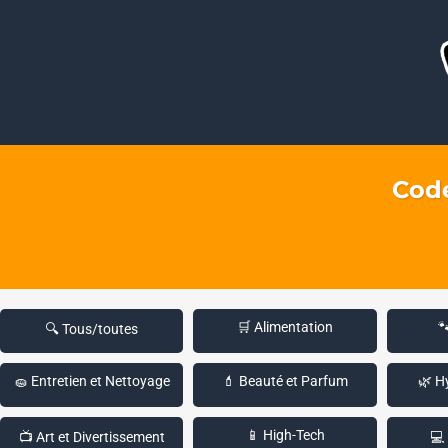
Code
🛒 Alimentation

🔍 Tous/toutes
🧽 Entretien et Nettoyage
💄 Beauté et Parfum
🌿 H
📱 High-Tech
📺 Art et Divertissement
💻