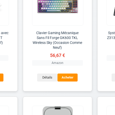
 avec
Clavier Gaming Mécanique
Syst
IT
Sans Fil Forge GK600 TKL
Z313
f)
Wireless Sky (Occasion Comme
Neuf)
56,67 €
Amazon
Détails
Acheter