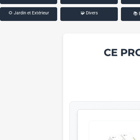
🌻 Jardin et Extérieur
🧩 Divers
📚 
CE PR