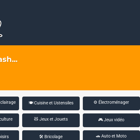
sh...
Éclairage
⚙️ Électroménager
🍽️ Cuisine et Ustensiles
culture
🧸 Jeux et Jouets
🎮 Jeux vidéo
🚗 Auto et Moto
isirs
🛠️ Bricolage