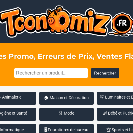
s Promo, Erreurs de Prix, Ventes Fla
Rechercher
 Animalerie
💡 Luminaires et 
🏠 Maison et Décoration
ygiène et Santé
👗 Mode
👶 Bébé et Puéri
 Informatique
🖥️ Fournitures de bureau
🏆 Sports et Lo