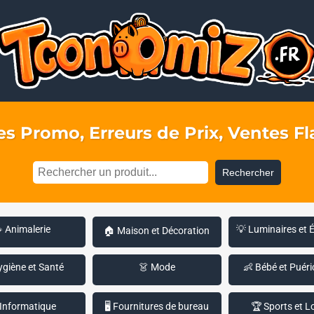
s Promo, Erreurs de Prix, Ventes Fla
Rechercher
 Animalerie
💡 Luminaires et 
🏠 Maison et Décoration
ygiène et Santé
👗 Mode
👶 Bébé et Puéri
 Informatique
🖥️ Fournitures de bureau
🏆 Sports et Lo