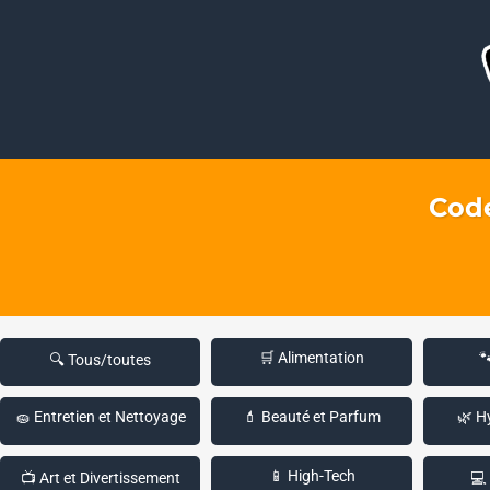
Code
🛒 Alimentation

🔍 Tous/toutes
🧽 Entretien et Nettoyage
💄 Beauté et Parfum
🌿 H
📱 High-Tech
📺 Art et Divertissement
💻