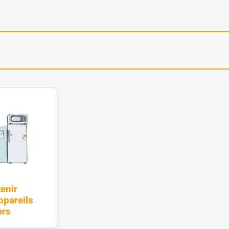
enir
ppareils
ers