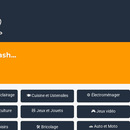
sh...
Éclairage
⚙️ Électroménager
🍽️ Cuisine et Ustensiles
culture
🧸 Jeux et Jouets
🎮 Jeux vidéo
🚗 Auto et Moto
isirs
🛠️ Bricolage