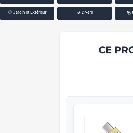
🌻 Jardin et Extérieur
🧩 Divers
📚 
CE PR