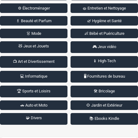
⚙️ Électroménager
🧽 Entretien et Nettoyage
💄 Beauté et Parfum
🌿 Hygiène et Santé
👗 Mode
👶 Bébé et Puériculture
🧸 Jeux et Jouets
🎮 Jeux vidéo
📱 High-Tech
📺 Art et Divertissement
💻 Informatique
🖥️ Fournitures de bureau
🏆 Sports et Loisirs
🛠️ Bricolage
🚗 Auto et Moto
🌻 Jardin et Extérieur
🧩 Divers
📚 Ebooks Kindle