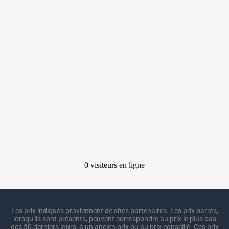
Les prix indiqués proviennent de sites partenaires. Les prix barrés,
lorsqu'ils sont présents, peuvent correspondre au prix le plus bas
des 30 derniers jours, à un ancien prix ou au prix conseillé. Ces prix