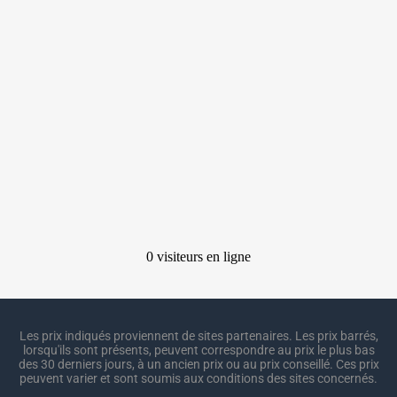
Les prix indiqués proviennent de sites partenaires. Les prix barrés,
lorsqu'ils sont présents, peuvent correspondre au prix le plus bas
des 30 derniers jours, à un ancien prix ou au prix conseillé. Ces prix
peuvent varier et sont soumis aux conditions des sites concernés.