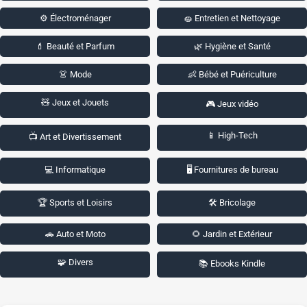
⚙️ Électroménager
🧽 Entretien et Nettoyage
💄 Beauté et Parfum
🌿 Hygiène et Santé
👗 Mode
👶 Bébé et Puériculture
🧸 Jeux et Jouets
🎮 Jeux vidéo
📱 High-Tech
📺 Art et Divertissement
💻 Informatique
🖥️ Fournitures de bureau
🏆 Sports et Loisirs
🛠️ Bricolage
🚗 Auto et Moto
🌻 Jardin et Extérieur
🧩 Divers
📚 Ebooks Kindle