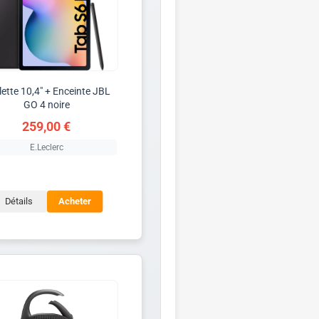
lette 10,4" + Enceinte JBL
GO 4 noire
259,00 €
E.Leclerc
Détails
Acheter