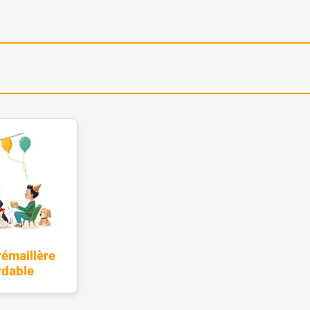
rémaillère
rdable