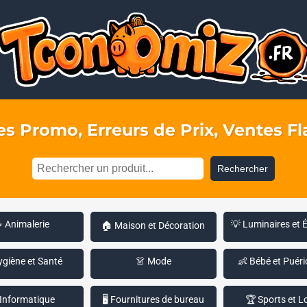
s Promo, Erreurs de Prix, Ventes Fla
Rechercher
 Animalerie
💡 Luminaires et 
🏠 Maison et Décoration
ygiène et Santé
👗 Mode
👶 Bébé et Puéri
 Informatique
🖥️ Fournitures de bureau
🏆 Sports et Lo