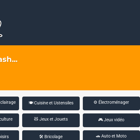
sh...
Éclairage
⚙️ Électroménager
🍽️ Cuisine et Ustensiles
culture
🧸 Jeux et Jouets
🎮 Jeux vidéo
🚗 Auto et Moto
isirs
🛠️ Bricolage