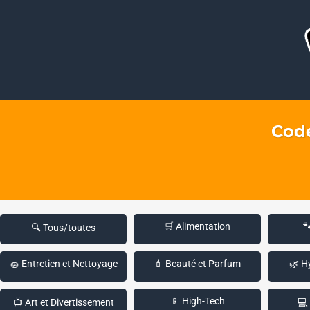
Code
🛒 Alimentation

🔍 Tous/toutes
🧽 Entretien et Nettoyage
💄 Beauté et Parfum
🌿 H
📱 High-Tech
📺 Art et Divertissement
💻