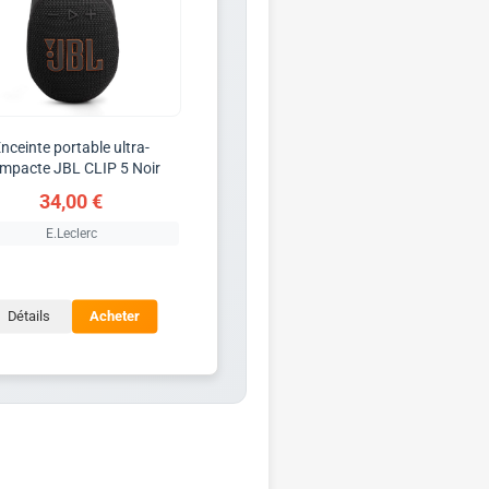
nceinte portable ultra-
mpacte JBL CLIP 5 Noir
34,00 €
E.Leclerc
Détails
Acheter