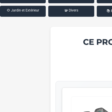
🌻 Jardin et Extérieur
🧩 Divers
📚 
CE PR