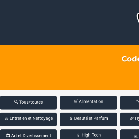
Code
🛒 Alimentation

🔍 Tous/toutes
🧽 Entretien et Nettoyage
💄 Beauté et Parfum
🌿 H
📱 High-Tech
📺 Art et Divertissement
💻