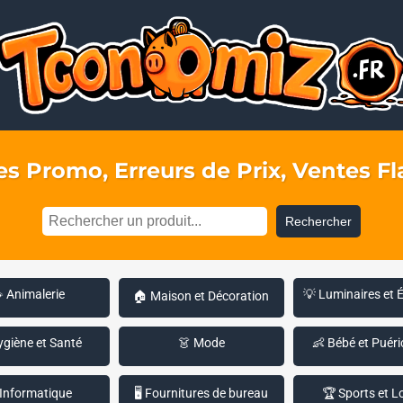
s Promo, Erreurs de Prix, Ventes Fla
Rechercher
 Animalerie
💡 Luminaires et 
🏠 Maison et Décoration
ygiène et Santé
👗 Mode
👶 Bébé et Puéri
 Informatique
🖥️ Fournitures de bureau
🏆 Sports et Lo