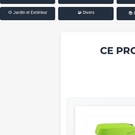
🌻 Jardin et Extérieur
🧩 Divers
📚 
CE PR