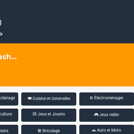
sh...
Éclairage
⚙️ Électroménager
🍽️ Cuisine et Ustensiles
culture
🧸 Jeux et Jouets
🎮 Jeux vidéo
🚗 Auto et Moto
isirs
🛠️ Bricolage