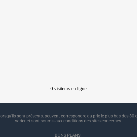
lorsqu'ils sont présents, peuvent correspondre au prix le plus bas des 30 d
varier et sont soumis aux conditions des sites concernés.
BONS PLANS :