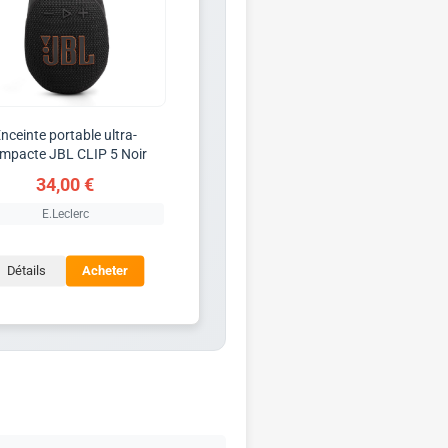
nceinte portable ultra-
mpacte JBL CLIP 5 Noir
34,00 €
E.Leclerc
Détails
Acheter