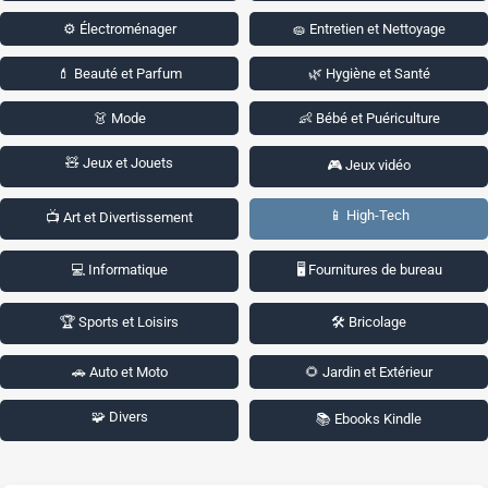
⚙️ Électroménager
🧽 Entretien et Nettoyage
💄 Beauté et Parfum
🌿 Hygiène et Santé
👗 Mode
👶 Bébé et Puériculture
🧸 Jeux et Jouets
🎮 Jeux vidéo
📱 High-Tech
📺 Art et Divertissement
💻 Informatique
🖥️ Fournitures de bureau
🏆 Sports et Loisirs
🛠️ Bricolage
🚗 Auto et Moto
🌻 Jardin et Extérieur
🧩 Divers
📚 Ebooks Kindle