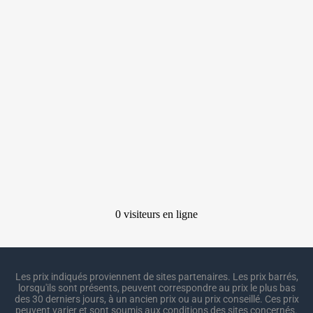
Les prix indiqués proviennent de sites partenaires. Les prix barrés,
lorsqu'ils sont présents, peuvent correspondre au prix le plus bas
des 30 derniers jours, à un ancien prix ou au prix conseillé. Ces prix
peuvent varier et sont soumis aux conditions des sites concernés.