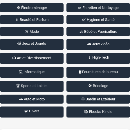
⚙️ Électroménager
🧽 Entretien et Nettoyage
💄 Beauté et Parfum
🌿 Hygiène et Santé
👗 Mode
👶 Bébé et Puériculture
🧸 Jeux et Jouets
🎮 Jeux vidéo
📱 High-Tech
📺 Art et Divertissement
💻 Informatique
🖥️ Fournitures de bureau
🏆 Sports et Loisirs
🛠️ Bricolage
🚗 Auto et Moto
🌻 Jardin et Extérieur
🧩 Divers
📚 Ebooks Kindle