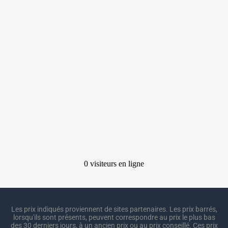
Les prix indiqués proviennent de sites partenaires. Les prix barrés,
lorsqu'ils sont présents, peuvent correspondre au prix le plus bas
des 30 derniers jours, à un ancien prix ou au prix conseillé. Ces prix