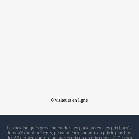
Les prix indiqués proviennent de sites partenaires. Les prix barrés,
lorsqu'ils sont présents, peuvent correspondre au prix le plus bas
des 30 derniers jours, à un ancien prix ou au prix conseillé. Ces prix