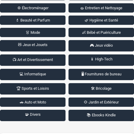
⚙️ Électroménager
🧽 Entretien et Nettoyage
💄 Beauté et Parfum
🌿 Hygiène et Santé
👗 Mode
👶 Bébé et Puériculture
🧸 Jeux et Jouets
🎮 Jeux vidéo
📱 High-Tech
📺 Art et Divertissement
💻 Informatique
🖥️ Fournitures de bureau
🏆 Sports et Loisirs
🛠️ Bricolage
🚗 Auto et Moto
🌻 Jardin et Extérieur
🧩 Divers
📚 Ebooks Kindle