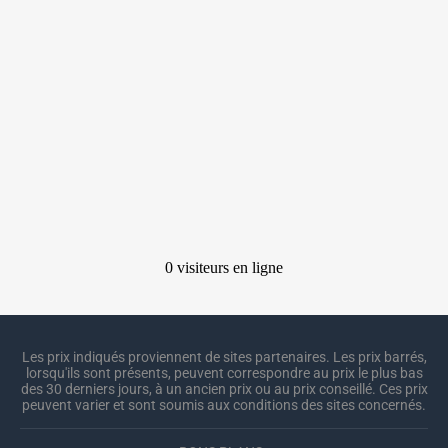
Les prix indiqués proviennent de sites partenaires. Les prix barrés,
lorsqu'ils sont présents, peuvent correspondre au prix le plus bas
des 30 derniers jours, à un ancien prix ou au prix conseillé. Ces prix
peuvent varier et sont soumis aux conditions des sites concernés.