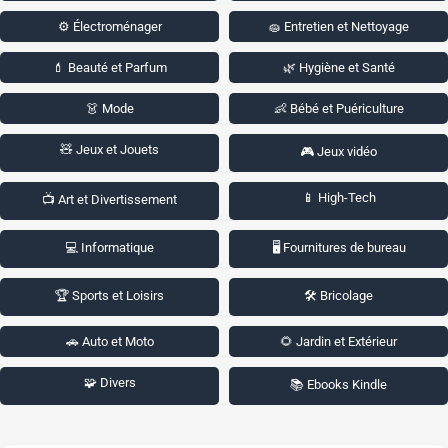
⚙️ Électroménager
🧽 Entretien et Nettoyage
💄 Beauté et Parfum
🌿 Hygiène et Santé
👗 Mode
👶 Bébé et Puériculture
🧸 Jeux et Jouets
🎮 Jeux vidéo
📱 High-Tech
📺 Art et Divertissement
💻 Informatique
🖥️ Fournitures de bureau
🏆 Sports et Loisirs
🛠️ Bricolage
🚗 Auto et Moto
🌻 Jardin et Extérieur
🧩 Divers
📚 Ebooks Kindle