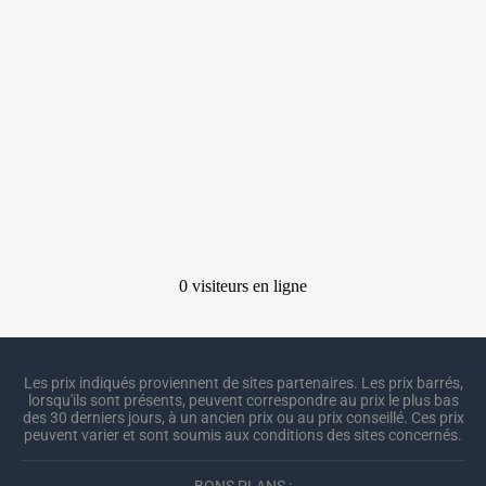
Les prix indiqués proviennent de sites partenaires. Les prix barrés,
lorsqu'ils sont présents, peuvent correspondre au prix le plus bas
des 30 derniers jours, à un ancien prix ou au prix conseillé. Ces prix
peuvent varier et sont soumis aux conditions des sites concernés.
BONS PLANS :