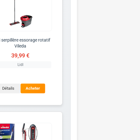
 serpillère essorage rotatif
Vileda
39,99 €
Lidl
Détails
Acheter