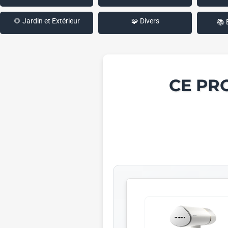
🌻 Jardin et Extérieur
🧩 Divers
📚 
CE PR