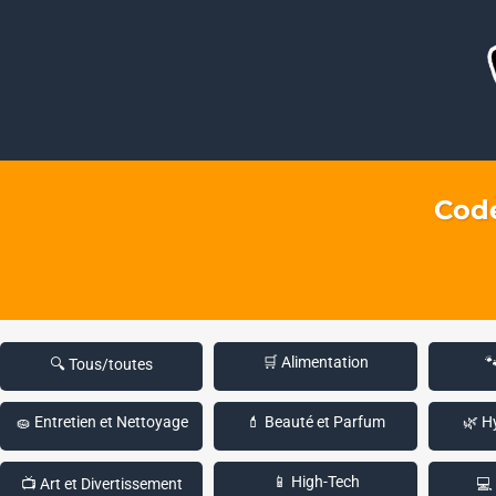
Code
🛒 Alimentation

🔍 Tous/toutes
🧽 Entretien et Nettoyage
💄 Beauté et Parfum
🌿 H
📱 High-Tech
📺 Art et Divertissement
💻