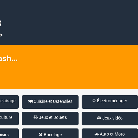
sh...
Éclairage
⚙️ Électroménager
🍽️ Cuisine et Ustensiles
culture
🧸 Jeux et Jouets
🎮 Jeux vidéo
🚗 Auto et Moto
isirs
🛠️ Bricolage