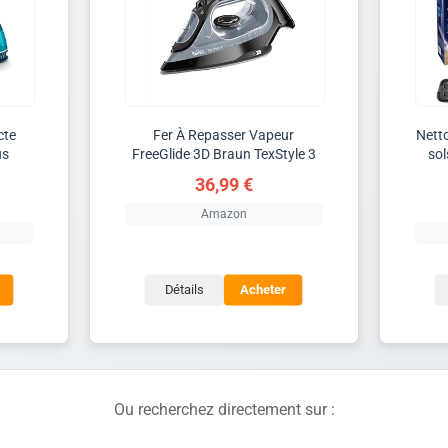
cte
Fer À Repasser Vapeur
Nett
us
FreeGlide 3D Braun TexStyle 3
sol
36,99 €
Amazon
Détails
Acheter
Ou recherchez directement sur :