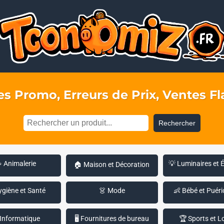
s Promo, Erreurs de Prix, Ventes Fla
Rechercher
 Animalerie
💡 Luminaires et 
🏠 Maison et Décoration
ygiène et Santé
👗 Mode
👶 Bébé et Puéri
 Informatique
🖥️ Fournitures de bureau
🏆 Sports et Lo