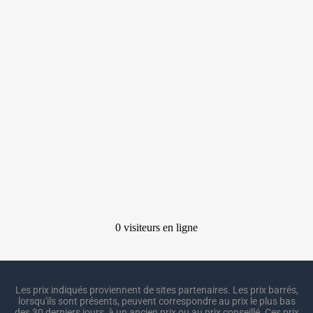
Les prix indiqués proviennent de sites partenaires. Les prix barrés,
lorsqu'ils sont présents, peuvent correspondre au prix le plus bas
des 30 derniers jours, à un ancien prix ou au prix conseillé. Ces prix