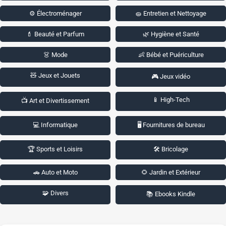
⚙️ Électroménager
🧽 Entretien et Nettoyage
💄 Beauté et Parfum
🌿 Hygiène et Santé
👗 Mode
👶 Bébé et Puériculture
🧸 Jeux et Jouets
🎮 Jeux vidéo
📱 High-Tech
📺 Art et Divertissement
💻 Informatique
🖥️ Fournitures de bureau
🏆 Sports et Loisirs
🛠️ Bricolage
🚗 Auto et Moto
🌻 Jardin et Extérieur
🧩 Divers
📚 Ebooks Kindle