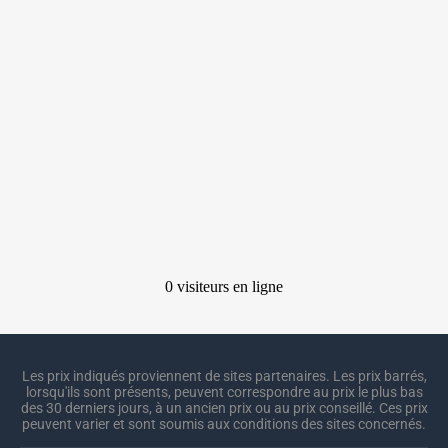
Les prix indiqués proviennent de sites partenaires. Les prix barrés,
lorsqu'ils sont présents, peuvent correspondre au prix le plus bas
des 30 derniers jours, à un ancien prix ou au prix conseillé. Ces prix
peuvent varier et sont soumis aux conditions des sites concernés.