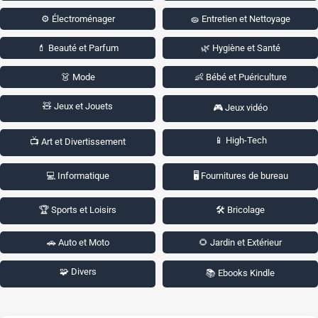
⚙️ Électroménager
🧽 Entretien et Nettoyage
💄 Beauté et Parfum
🌿 Hygiène et Santé
👗 Mode
👶 Bébé et Puériculture
🧸 Jeux et Jouets
🎮 Jeux vidéo
📱 High-Tech
📺 Art et Divertissement
💻 Informatique
🖥️ Fournitures de bureau
🏆 Sports et Loisirs
🛠️ Bricolage
🚗 Auto et Moto
🌻 Jardin et Extérieur
🧩 Divers
📚 Ebooks Kindle