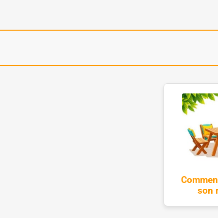
Comment 
son m