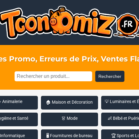
s Promo, Erreurs de Prix, Ventes Fla
Rechercher
 Animalerie
💡 Luminaires et 
🏠 Maison et Décoration
ygiène et Santé
👗 Mode
👶 Bébé et Puéri
 Informatique
🖥️ Fournitures de bureau
🏆 Sports et Lo