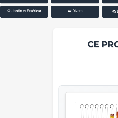
🌻 Jardin et Extérieur
🧩 Divers
📚 
CE PR