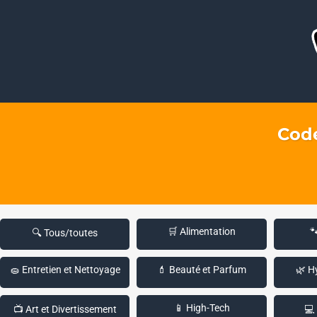
Code
🛒 Alimentation

🔍 Tous/toutes
🧽 Entretien et Nettoyage
💄 Beauté et Parfum
🌿 H
📱 High-Tech
📺 Art et Divertissement
💻