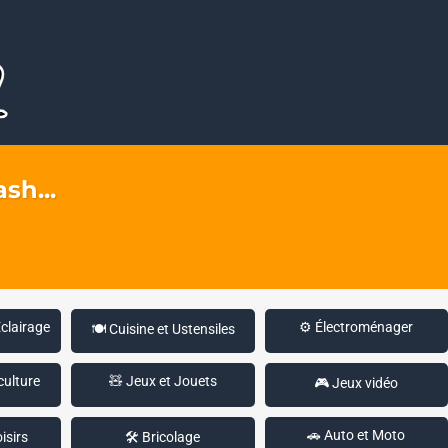
sh...
Éclairage
⚙️ Électroménager
🍽️ Cuisine et Ustensiles
culture
🧸 Jeux et Jouets
🎮 Jeux vidéo
🚗 Auto et Moto
isirs
🛠️ Bricolage