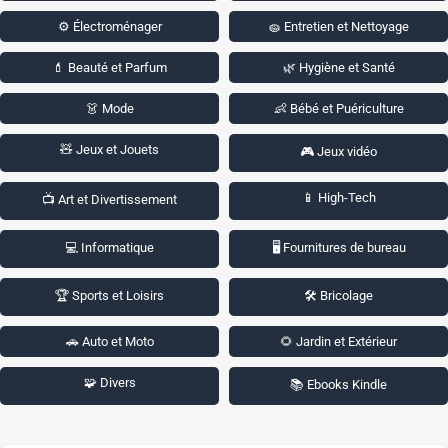
⚙️ Électroménager
🧽 Entretien et Nettoyage
💄 Beauté et Parfum
🌿 Hygiène et Santé
👗 Mode
👶 Bébé et Puériculture
🧸 Jeux et Jouets
🎮 Jeux vidéo
📱 High-Tech
📺 Art et Divertissement
💻 Informatique
🖥️ Fournitures de bureau
🏆 Sports et Loisirs
🛠️ Bricolage
🚗 Auto et Moto
🌻 Jardin et Extérieur
🧩 Divers
📚 Ebooks Kindle