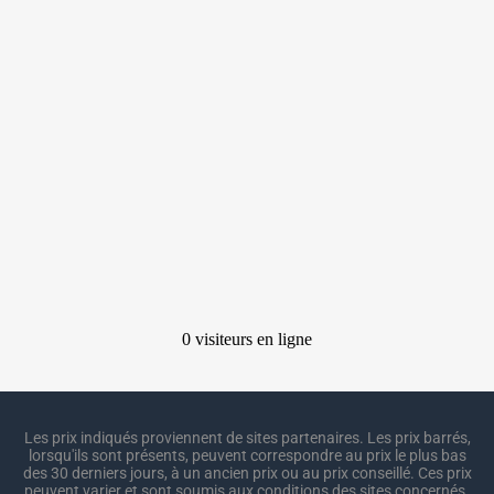
Les prix indiqués proviennent de sites partenaires. Les prix barrés,
lorsqu'ils sont présents, peuvent correspondre au prix le plus bas
des 30 derniers jours, à un ancien prix ou au prix conseillé. Ces prix
peuvent varier et sont soumis aux conditions des sites concernés.