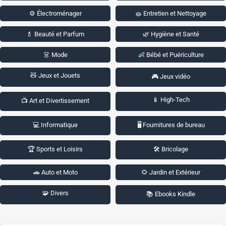
⚙️ Électroménager
🧽 Entretien et Nettoyage
💄 Beauté et Parfum
🌿 Hygiène et Santé
👗 Mode
👶 Bébé et Puériculture
🧸 Jeux et Jouets
🎮 Jeux vidéo
📱 High-Tech
📺 Art et Divertissement
💻 Informatique
🖥️ Fournitures de bureau
🏆 Sports et Loisirs
🛠️ Bricolage
🚗 Auto et Moto
🌻 Jardin et Extérieur
🧩 Divers
📚 Ebooks Kindle