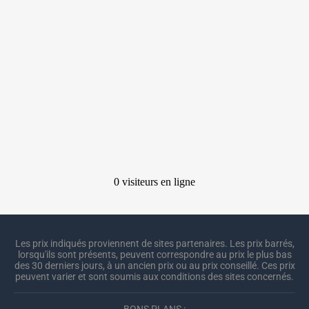
Les prix indiqués proviennent de sites partenaires. Les prix barrés,
lorsqu'ils sont présents, peuvent correspondre au prix le plus bas
des 30 derniers jours, à un ancien prix ou au prix conseillé. Ces prix
peuvent varier et sont soumis aux conditions des sites concernés.