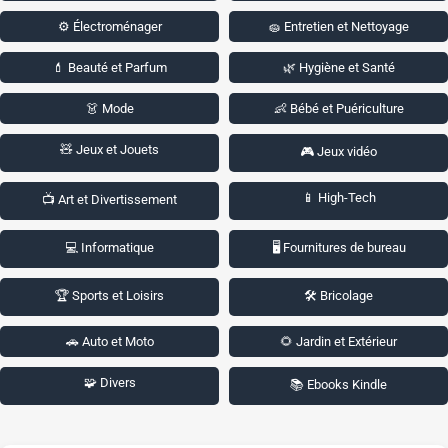
⚙️ Électroménager
🧽 Entretien et Nettoyage
💄 Beauté et Parfum
🌿 Hygiène et Santé
👗 Mode
👶 Bébé et Puériculture
🧸 Jeux et Jouets
🎮 Jeux vidéo
📱 High-Tech
📺 Art et Divertissement
💻 Informatique
🖥️ Fournitures de bureau
🏆 Sports et Loisirs
🛠️ Bricolage
🚗 Auto et Moto
🌻 Jardin et Extérieur
🧩 Divers
📚 Ebooks Kindle