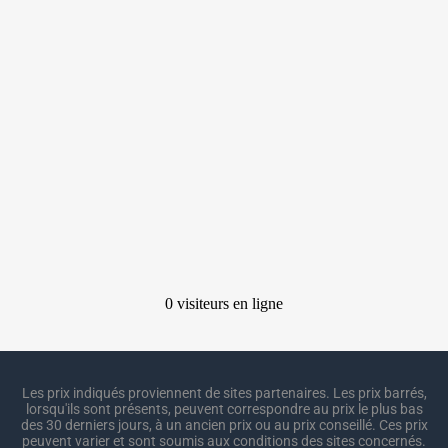
Les prix indiqués proviennent de sites partenaires. Les prix barrés,
lorsqu'ils sont présents, peuvent correspondre au prix le plus bas
des 30 derniers jours, à un ancien prix ou au prix conseillé. Ces prix
peuvent varier et sont soumis aux conditions des sites concernés.