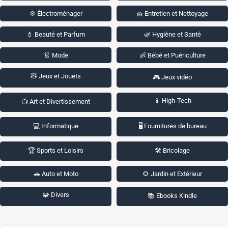
⚙️ Électroménager
🧽 Entretien et Nettoyage
💄 Beauté et Parfum
🌿 Hygiène et Santé
👗 Mode
👶 Bébé et Puériculture
🧸 Jeux et Jouets
🎮 Jeux vidéo
📱 High-Tech
📺 Art et Divertissement
💻 Informatique
🖥️ Fournitures de bureau
🏆 Sports et Loisirs
🛠️ Bricolage
🚗 Auto et Moto
🌻 Jardin et Extérieur
🧩 Divers
📚 Ebooks Kindle