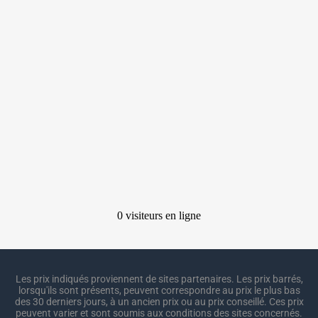
Les prix indiqués proviennent de sites partenaires. Les prix barrés,
lorsqu'ils sont présents, peuvent correspondre au prix le plus bas
des 30 derniers jours, à un ancien prix ou au prix conseillé. Ces prix
peuvent varier et sont soumis aux conditions des sites concernés.