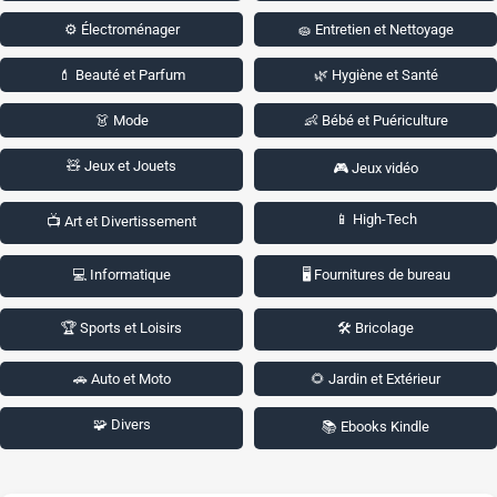
⚙️ Électroménager
🧽 Entretien et Nettoyage
💄 Beauté et Parfum
🌿 Hygiène et Santé
👗 Mode
👶 Bébé et Puériculture
🧸 Jeux et Jouets
🎮 Jeux vidéo
📱 High-Tech
📺 Art et Divertissement
💻 Informatique
🖥️ Fournitures de bureau
🏆 Sports et Loisirs
🛠️ Bricolage
🚗 Auto et Moto
🌻 Jardin et Extérieur
🧩 Divers
📚 Ebooks Kindle