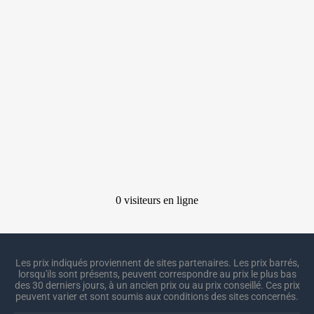
Les prix indiqués proviennent de sites partenaires. Les prix barrés,
lorsqu'ils sont présents, peuvent correspondre au prix le plus bas
des 30 derniers jours, à un ancien prix ou au prix conseillé. Ces prix
peuvent varier et sont soumis aux conditions des sites concernés.