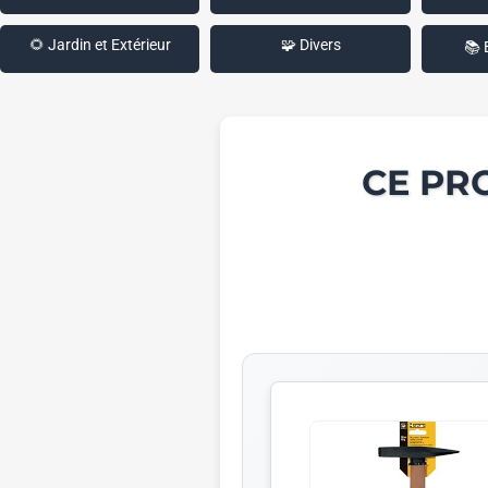
🌻 Jardin et Extérieur
🧩 Divers
📚 
CE PR