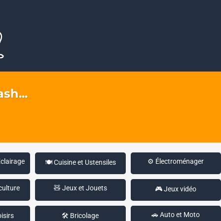
sh...
Éclairage
⚙️ Électroménager
🍽️ Cuisine et Ustensiles
culture
🧸 Jeux et Jouets
🎮 Jeux vidéo
🚗 Auto et Moto
isirs
🛠️ Bricolage