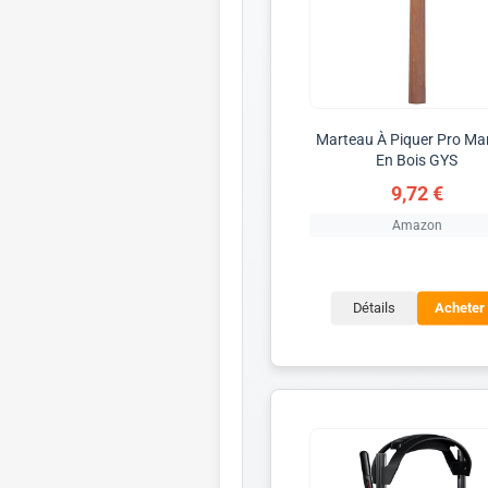
Marteau À Piquer Pro M
En Bois GYS
9,72 €
Amazon
Détails
Acheter