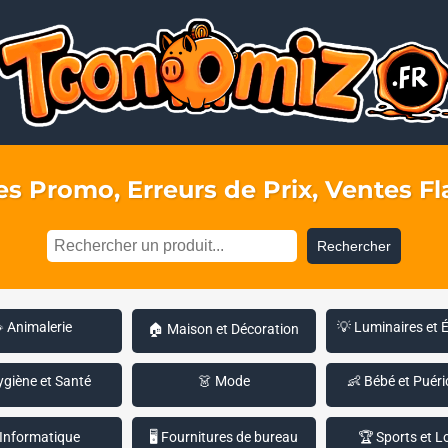
s Promo, Erreurs de Prix, Ventes Fla
Rechercher
 Animalerie
💡 Luminaires et 
🏠 Maison et Décoration
ygiène et Santé
👗 Mode
👶 Bébé et Puéri
 Informatique
🖥️ Fournitures de bureau
🏆 Sports et Lo