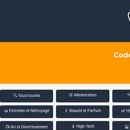
Code
🛒 Alimentation

🔍 Tous/toutes
🧽 Entretien et Nettoyage
💄 Beauté et Parfum
🌿 H
📱 High-Tech
📺 Art et Divertissement
💻