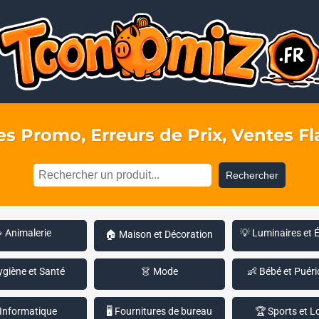
s Promo, Erreurs de Prix, Ventes Fla
Rechercher
 Animalerie
💡 Luminaires et 
🏠 Maison et Décoration
ygiène et Santé
👗 Mode
👶 Bébé et Puéri
 Informatique
🖥️ Fournitures de bureau
🏆 Sports et Lo