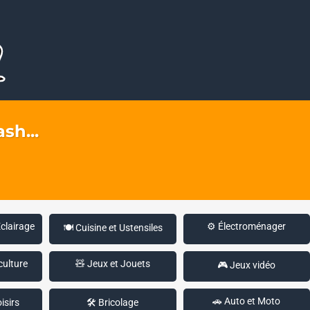
sh...
Éclairage
⚙️ Électroménager
🍽️ Cuisine et Ustensiles
culture
🧸 Jeux et Jouets
🎮 Jeux vidéo
🚗 Auto et Moto
isirs
🛠️ Bricolage