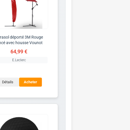
rasol déporté 3M Rouge
ncé avec housse Vounot
64,99 €
E.Leclerc
Détails
Acheter