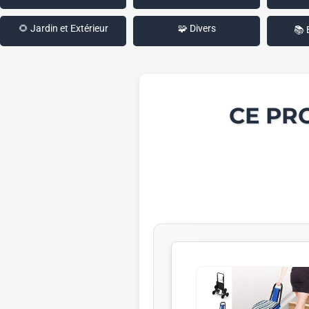
🌻 Jardin et Extérieur
🧩 Divers
📚 
CE PR