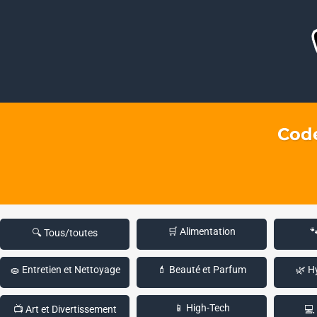
Code
🛒 Alimentation

🔍 Tous/toutes
🧽 Entretien et Nettoyage
💄 Beauté et Parfum
🌿 H
📱 High-Tech
📺 Art et Divertissement
💻