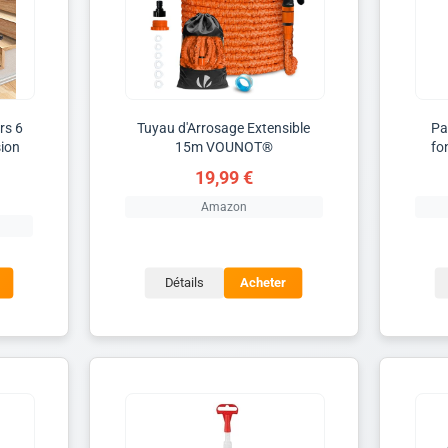
rs 6
Tuyau d'Arrosage Extensible
Pa
ion
15m VOUNOT®
fo
19,99 €
Amazon
Détails
Acheter