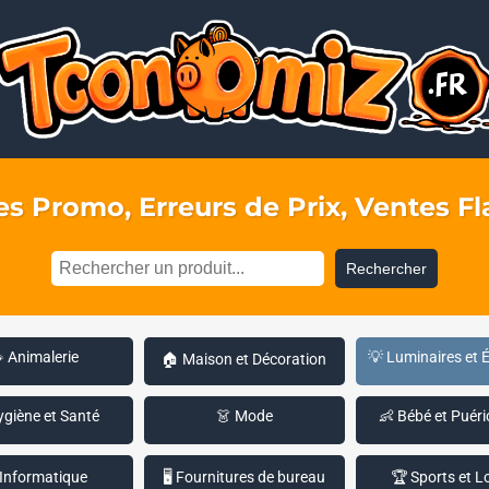
s Promo, Erreurs de Prix, Ventes Fla
Rechercher
 Animalerie
💡 Luminaires et 
🏠 Maison et Décoration
ygiène et Santé
👗 Mode
👶 Bébé et Puéri
 Informatique
🖥️ Fournitures de bureau
🏆 Sports et Lo