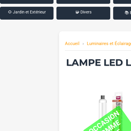
🌻 Jardin et Extérieur
🧩 Divers
📚 
Accueil
Luminaires et Éclairag
LAMPE LED L
O
C
C
S
I
O
N
C
M
M
N
E
U
A
E