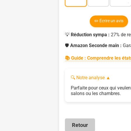
✏️ Écrire un avis
💡
Réduction sympa :
27% de re
🛡️
Amazon Seconde main :
Gara
📚 Guide : Comprendre les éta
🔍 Notre analyse
▲
Parfaite pour ceux qui veulen
salons ou les chambres.
Retour