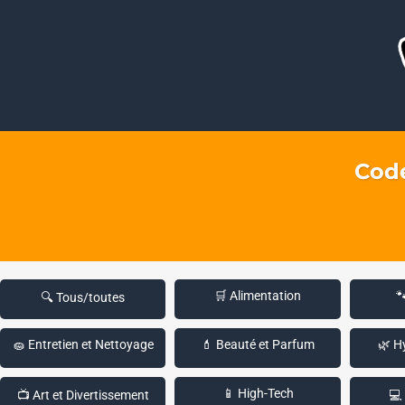
Code
🛒 Alimentation

🔍 Tous/toutes
🧽 Entretien et Nettoyage
💄 Beauté et Parfum
🌿 H
📱 High-Tech
📺 Art et Divertissement
💻