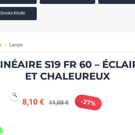
Ebooks Kindle
e
Lampe
INÉAIRE S19 FR 60 – ÉCLA
ET CHALEUREUX
🔍
8,10 €
-27%
11,03 €