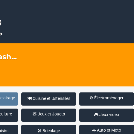
sh...
Éclairage
⚙️ Électroménager
🍽️ Cuisine et Ustensiles
culture
🧸 Jeux et Jouets
🎮 Jeux vidéo
🚗 Auto et Moto
isirs
🛠️ Bricolage