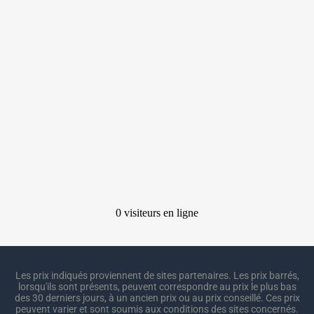
Les prix indiqués proviennent de sites partenaires. Les prix barrés,
lorsqu'ils sont présents, peuvent correspondre au prix le plus bas
des 30 derniers jours, à un ancien prix ou au prix conseillé. Ces prix
peuvent varier et sont soumis aux conditions des sites concernés.