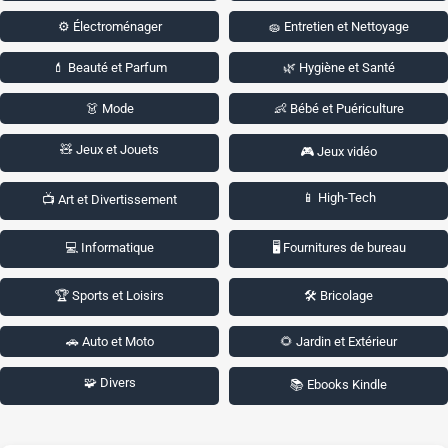
⚙️ Électroménager
🧽 Entretien et Nettoyage
💄 Beauté et Parfum
🌿 Hygiène et Santé
👗 Mode
👶 Bébé et Puériculture
🧸 Jeux et Jouets
🎮 Jeux vidéo
📱 High-Tech
📺 Art et Divertissement
💻 Informatique
🖥️ Fournitures de bureau
🏆 Sports et Loisirs
🛠️ Bricolage
🚗 Auto et Moto
🌻 Jardin et Extérieur
🧩 Divers
📚 Ebooks Kindle