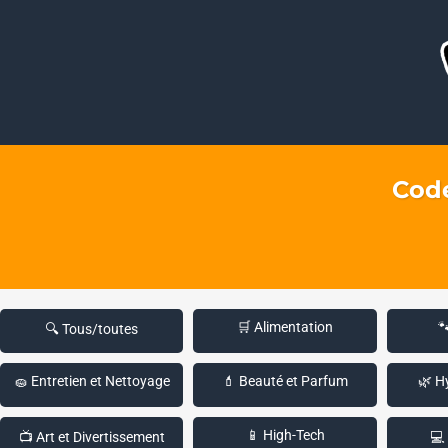
Code
🛒 Alimentation

🔍 Tous/toutes
🧽 Entretien et Nettoyage
💄 Beauté et Parfum
🌿 H
📱 High-Tech
📺 Art et Divertissement
💻