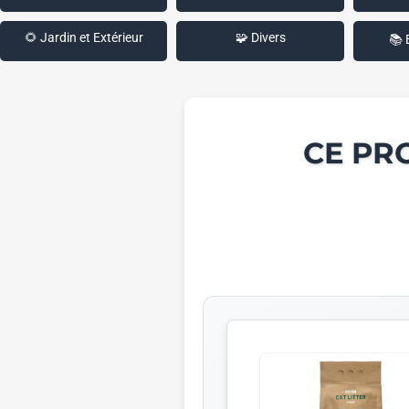
🌻 Jardin et Extérieur
🧩 Divers
📚 
CE PR