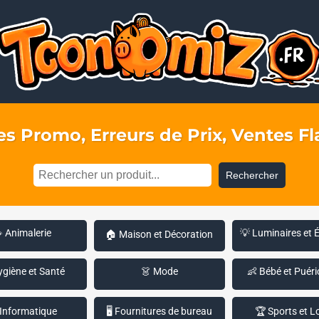
s Promo, Erreurs de Prix, Ventes Fla
Rechercher
 Animalerie
💡 Luminaires et 
🏠 Maison et Décoration
ygiène et Santé
👗 Mode
👶 Bébé et Puéri
 Informatique
🖥️ Fournitures de bureau
🏆 Sports et Lo