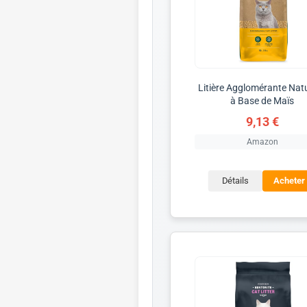
Litière Agglomérante Natu
à Base de Maïs
9,13 €
Amazon
Détails
Acheter