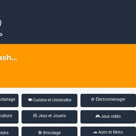
sh...
Éclairage
⚙️ Électroménager
🍽️ Cuisine et Ustensiles
culture
🧸 Jeux et Jouets
🎮 Jeux vidéo
🚗 Auto et Moto
isirs
🛠️ Bricolage