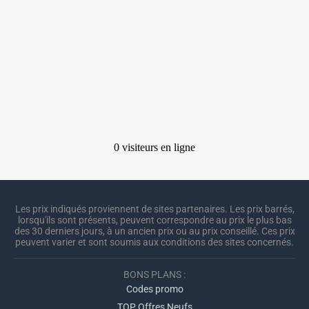
Les prix indiqués proviennent de sites partenaires. Les prix barrés,
lorsqu'ils sont présents, peuvent correspondre au prix le plus bas
des 30 derniers jours, à un ancien prix ou au prix conseillé. Ces prix
peuvent varier et sont soumis aux conditions des sites concernés.
BONS PLANS :
Codes promo
TOP Offres Neufs