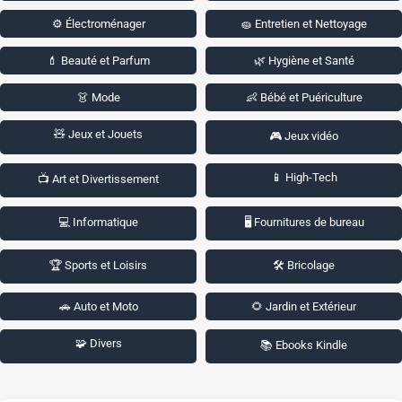
⚙️ Électroménager
🧽 Entretien et Nettoyage
💄 Beauté et Parfum
🌿 Hygiène et Santé
👗 Mode
👶 Bébé et Puériculture
🧸 Jeux et Jouets
🎮 Jeux vidéo
📱 High-Tech
📺 Art et Divertissement
💻 Informatique
🖥️ Fournitures de bureau
🏆 Sports et Loisirs
🛠️ Bricolage
🚗 Auto et Moto
🌻 Jardin et Extérieur
🧩 Divers
📚 Ebooks Kindle