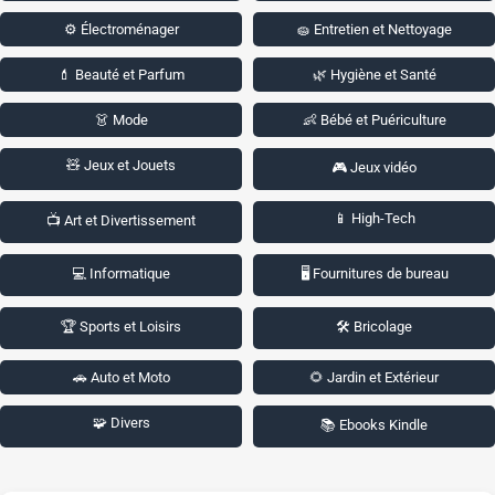
⚙️ Électroménager
🧽 Entretien et Nettoyage
💄 Beauté et Parfum
🌿 Hygiène et Santé
👗 Mode
👶 Bébé et Puériculture
🧸 Jeux et Jouets
🎮 Jeux vidéo
📱 High-Tech
📺 Art et Divertissement
💻 Informatique
🖥️ Fournitures de bureau
🏆 Sports et Loisirs
🛠️ Bricolage
🚗 Auto et Moto
🌻 Jardin et Extérieur
🧩 Divers
📚 Ebooks Kindle