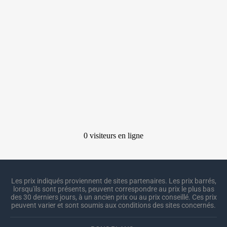
Les prix indiqués proviennent de sites partenaires. Les prix barrés,
lorsqu'ils sont présents, peuvent correspondre au prix le plus bas
des 30 derniers jours, à un ancien prix ou au prix conseillé. Ces prix
peuvent varier et sont soumis aux conditions des sites concernés.