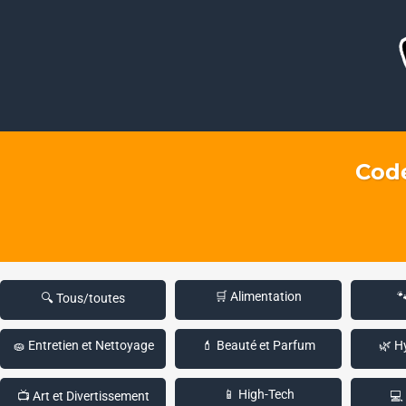
Code
🛒 Alimentation

🔍 Tous/toutes
🧽 Entretien et Nettoyage
💄 Beauté et Parfum
🌿 H
📱 High-Tech
📺 Art et Divertissement
💻