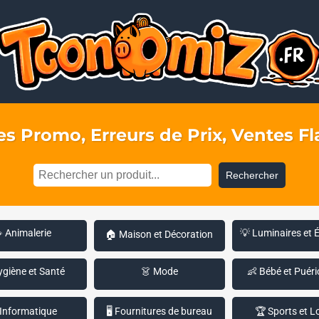
s Promo, Erreurs de Prix, Ventes Fla
Rechercher
 Animalerie
💡 Luminaires et 
🏠 Maison et Décoration
ygiène et Santé
👗 Mode
👶 Bébé et Puéri
 Informatique
🖥️ Fournitures de bureau
🏆 Sports et Lo