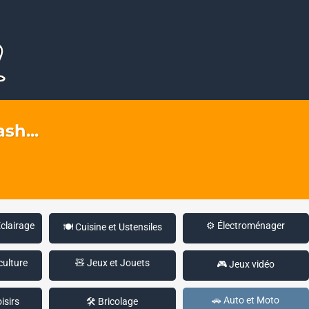
sh...
Éclairage
⚙️ Électroménager
🍽️ Cuisine et Ustensiles
culture
🧸 Jeux et Jouets
🎮 Jeux vidéo
🚗 Auto et Moto
isirs
🛠️ Bricolage