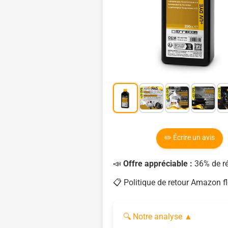
✏️ Écrire un avis
📣
Offre appréciable :
36% de ré
📋 Politique de retour Amazon fl
🔍 Notre analyse
▲