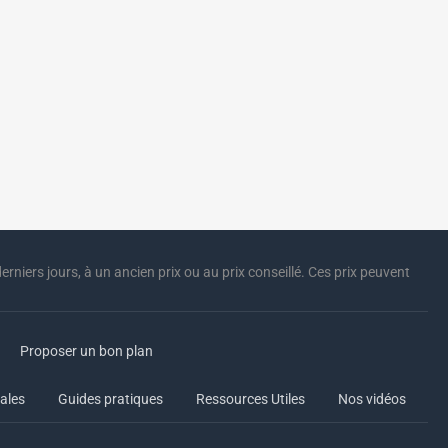
erniers jours, à un ancien prix ou au prix conseillé. Ces prix peuvent
Proposer un bon plan
ales
Guides pratiques
Ressources Utiles
Nos vidéos