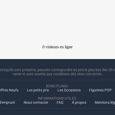
lorsqu'ils sont présents, peuvent correspondre au prix le plus bas des 30 d
varier et sont soumis aux conditions des sites concernés.
BONS PLANS :
ffres Neufs
Les petits prix
Les Occasions
Figurines POP
INFORMATIONS UTILES :
 d'emprunt
Nous contacter
FAQ
À propos
Mentions lég