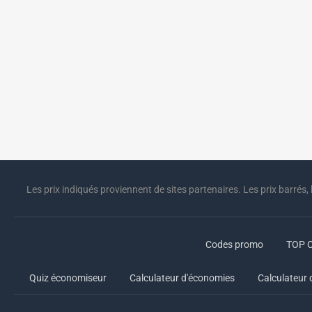
Les prix indiqués proviennent de sites partenaires. Les prix barrés, 
Codes promo
TOP O
Quiz économiseur
Calculateur d'économies
Calculateur