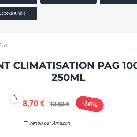
Ebooks Kindle
fiant
NT CLIMATISATION PAG 100
250ML
🔍
8,70 €
-36%
13,53 €
🛒 Vendu par Amazon