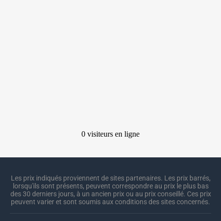
Les prix indiqués proviennent de sites partenaires. Les prix barrés,
lorsqu'ils sont présents, peuvent correspondre au prix le plus bas
des 30 derniers jours, à un ancien prix ou au prix conseillé. Ces prix
peuvent varier et sont soumis aux conditions des sites concernés.