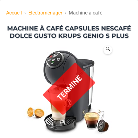
Accueil
Électroménager
Machine à café
MACHINE À CAFÉ CAPSULES NESCAFÉ
DOLCE GUSTO KRUPS GENIO S PLUS
🔍
T
E
R
M
I
N
É