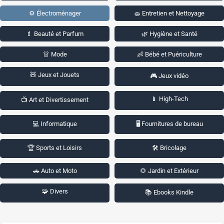
⚙️ Électroménager
🧽 Entretien et Nettoyage
💄 Beauté et Parfum
🌿 Hygiène et Santé
👗 Mode
👶 Bébé et Puériculture
🧸 Jeux et Jouets
🎮 Jeux vidéo
📱 High-Tech
📺 Art et Divertissement
💻 Informatique
🖥️ Fournitures de bureau
🏆 Sports et Loisirs
🛠️ Bricolage
🚗 Auto et Moto
🌻 Jardin et Extérieur
🧩 Divers
📚 Ebooks Kindle