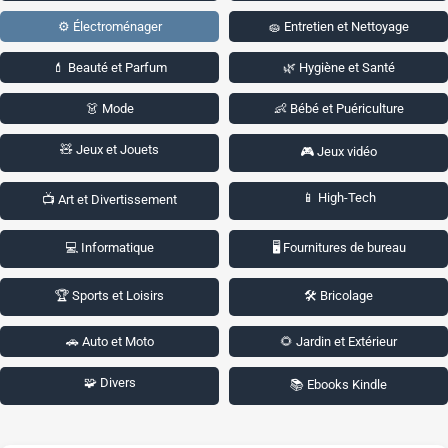
⚙️ Électroménager
🧽 Entretien et Nettoyage
💄 Beauté et Parfum
🌿 Hygiène et Santé
👗 Mode
👶 Bébé et Puériculture
🧸 Jeux et Jouets
🎮 Jeux vidéo
📱 High-Tech
📺 Art et Divertissement
💻 Informatique
🖥️ Fournitures de bureau
🏆 Sports et Loisirs
🛠️ Bricolage
🚗 Auto et Moto
🌻 Jardin et Extérieur
🧩 Divers
📚 Ebooks Kindle