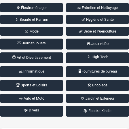
⚙️ Électroménager
🧽 Entretien et Nettoyage
💄 Beauté et Parfum
🌿 Hygiène et Santé
👗 Mode
👶 Bébé et Puériculture
🧸 Jeux et Jouets
🎮 Jeux vidéo
📱 High-Tech
📺 Art et Divertissement
💻 Informatique
🖥️ Fournitures de bureau
🏆 Sports et Loisirs
🛠️ Bricolage
🚗 Auto et Moto
🌻 Jardin et Extérieur
🧩 Divers
📚 Ebooks Kindle