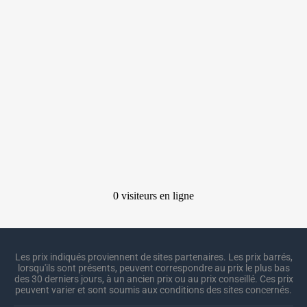
Les prix indiqués proviennent de sites partenaires. Les prix barrés,
lorsqu'ils sont présents, peuvent correspondre au prix le plus bas
des 30 derniers jours, à un ancien prix ou au prix conseillé. Ces prix
peuvent varier et sont soumis aux conditions des sites concernés.