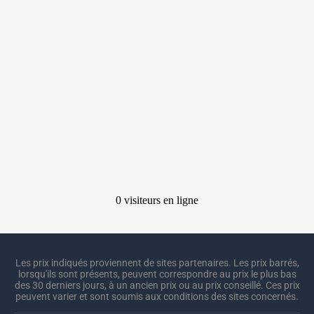
Les prix indiqués proviennent de sites partenaires. Les prix barrés,
lorsqu'ils sont présents, peuvent correspondre au prix le plus bas
des 30 derniers jours, à un ancien prix ou au prix conseillé. Ces prix
peuvent varier et sont soumis aux conditions des sites concernés.