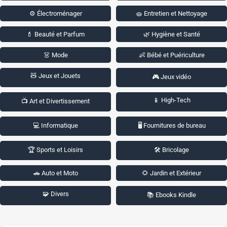
⚙️ Électroménager
🧽 Entretien et Nettoyage
💄 Beauté et Parfum
🌿 Hygiène et Santé
👗 Mode
👶 Bébé et Puériculture
🧸 Jeux et Jouets
🎮 Jeux vidéo
📱 High-Tech
📺 Art et Divertissement
💻 Informatique
🖥️ Fournitures de bureau
🏆 Sports et Loisirs
🛠️ Bricolage
🚗 Auto et Moto
🌻 Jardin et Extérieur
🧩 Divers
📚 Ebooks Kindle